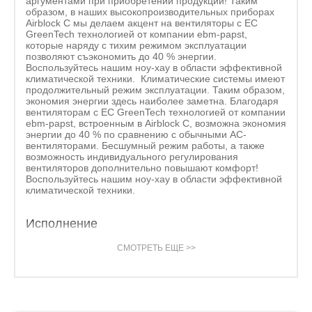
аргументами при приобретении продукции! Таким
образом, в наших высокопроизводительных приборах
Airblock C мы делаем акцент на вентиляторы с ЕС
GreenTech технологией от компании ebm-papst,
которые наряду с тихим режимом эксплуатации
позволяют съэкономить до 40 % энергии.
Воспользуйтесь нашим ноу-хау в области эффективной
климатической техники. Климатические системы имеют
продолжительный режим эксплуатации. Таким образом,
экономия энергии здесь наиболее заметна. Благодаря
вентиляторам с ЕС GreenTech технологией от компании
ebm-papst, встроенным в Airblock C, возможна экономия
энергии до 40 % по сравнению с обычными AC-
вентиляторами. Бесшумный режим работы, а также
возможность индивидуального регулирования
вентиляторов дополнительно повышают комфорт!
Воспользуйтесь нашим ноу-хау в области эффективной
климатической техники.
Исполнение
СМОТРЕТЬ ЕЩЕ >>
Расход воздуха 3000 - 9000 м³/ч, три
типоразмера
Рекуперация тепла 48 %, макс. 82 %, в
зависимости от оснащения