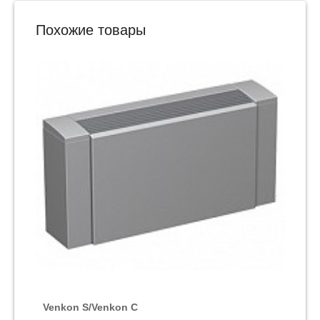
Встроенный байпасный клапан для охлаждения в
ночное время летом
Похожие товары
Вентиляторы двухступенчатые или плавного
регулирования в EC-технологии
Фильтрация наружного воздуха фильтром F7
Звукоизолирующий корпус
Оснащение контролем фильтра и выключателем
для ремонта с центральным расположением на
клемме, соединение проводами
Внутренняя или наружная установка по выбору
Airblock C по выгодной цене купите в интернет-магазине
«Метойл». Подробные характеристики и применение.
Доставка по Екатеринбургу и РФ.
Venkon S/Venkon C