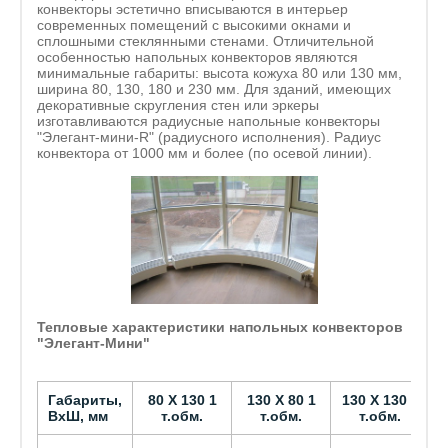
конвекторы эстетично вписываются в интерьер
современных помещений с высокими окнами и
сплошными стеклянными стенами. Отличительной
особенностью напольных конвекторов являются
минимальные габариты: высота кожуха 80 или 130 мм,
ширина 80, 130, 180 и 230 мм. Для зданий, имеющих
декоративные скругления стен или эркеры
изготавливаются радиусные напольные конвекторы
"Элегант-мини-R" (радиусного исполнения). Радиус
конвектора от 1000 мм и более (по осевой линии).
Тепловые характеристики напольных конвекторов
"Элегант-Мини"
Габариты,
80 Х 130 1
130 Х 80 1
130 Х 130 2
1
ВхШ, мм
т.обм.
т.обм.
т.обм.