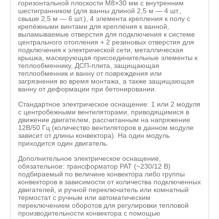
горизонтальной плоскости M8×30 мм с внутренним
шестигранником (для ванны длиной 2,5 м — 4 шт.,
свыше 2,5 м — 6 шт.), 4 элемента крепления к полу с
крепёжными винтами для крепления к ванной,
выламываемые отверстия для подключения к системе
центрального отопления + 2 резиновых отверстия для
подключения к электрической сети, металлическая
крышка, маскирующая присоединительные элементы к
теплообменнику, ДСП-плита, защищающая
теплообменник и ванну от повреждения или
загрязнения во время монтажа, а также защищающая
ванну от деформации при бетонировании.
Стандартное электрическое оснащение: 1 или 2 модуля
с центробежными вентиляторами, приводящимися в
движение двигателем, рассчитанным на напряжение
12В/50 Гц (количество вентиляторов в данном модуле
зависит от длины конвектора). На один модуль
приходится один двигатель.
Дополнительное электрическое оснащение,
обязательное: трансформатор PAT (~230/12 B)
подбираемый по величине конвектора либо группы
конвекторов в зависимости от количества подключенных
двигателей, и ручной переключатель или комнатный
термостат с ручным или автоматическим
переключением оборотов для регулировки тепловой
производительности конвектора с помощью