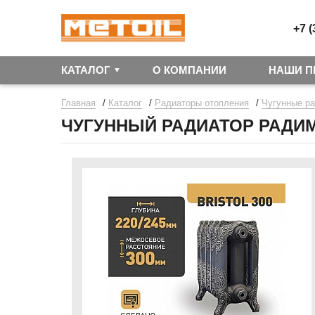
+7 (
КАТАЛОГ
О КОМПАНИИ
НАШИ П
/
/
/
Главная
Каталог
Радиаторы отопления
Чугунные р
ЧУГУННЫЙ РАДИАТОР РАДИМ