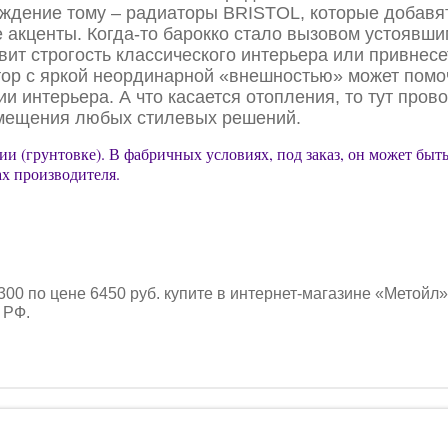
ждение тому – радиаторы BRISTOL, которые добавят
е акценты. Когда-то барокко стало вызовом устоявш
ит строгость классического интерьера или привнесе
ор с яркой неординарной «внешностью» может помо
интерьера. А что касается отопления, то тут провок
мещения любых стилевых решений.
тии (грунтовке). В фабричных условиях, под заказ, он может бы
х производителя.
 по цене 6450 руб. купите в интернет-магазине «Метойл»
 РФ.