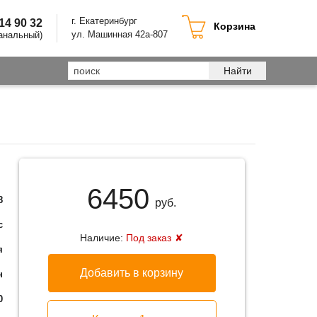
г. Екатеринбург
214 90 32
Корзина
ул. Машинная 42а-807
анальный)
Найти
6450
8
руб.
с
Наличие:
Под заказ
я
Добавить в корзину
н
0