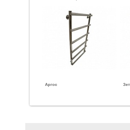
- покрытия «золото», «темная платина» 
Декоративные экраны из поли
Модель
Альфа 255 – 4 – 420
Альфа 255 – 5 – 420
Альфа 255 – 6 – 420
Альфа 255 – 11 – 690
Аргос
Зе
Альфа 115 – 4 – 420
Альфа 115 – 5 – 420
Альфа 115 – 6 – 420
Альфа 115 – 11 – 690