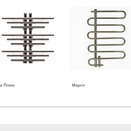
: Стоимость = Цена из табл. х 2
рованной нержавеющей стали
Высота, мм
«2Э»
«1Э»
500
-
500
-
500
-
770
-
та Плюс
Марго
545
605
545
605
545
605
770
830