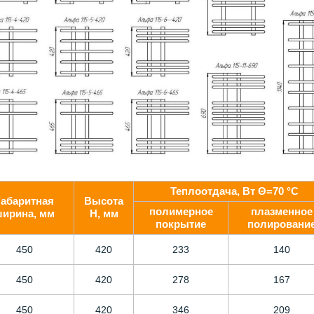
Теплоотдача, Вт Θ=70 °С
Габаритная
Высота
полимерное
плазменное
ирина, мм
H, мм
покрытие
полировани
450
420
233
140
450
420
278
167
450
420
346
209