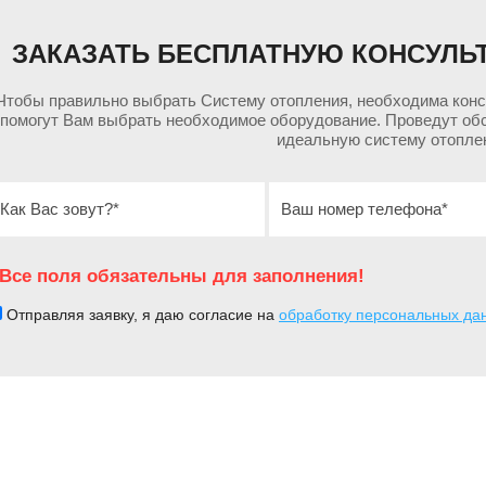
тора, ширина 167 мм
ЗАКАЗАТЬ БЕСПЛАТНУЮ КОНСУЛЬ
ктор, ширина 57 мм
Чтобы правильно выбрать Систему отопления, необходима кон
помогут Вам выбрать необходимое оборудование. Проведут об
ки входят:
идеальную систему отопле
ны из нержавеющей стали (4 шт.),
"
 ½
(1шт.)
Все поля обязательны для заполнения!
Отправляя заявку, я даю согласие на
обработку персональных да
"
чков с переходной муфтой G ½
(2шт.)
"
"
с накидной гайкой G ¾
и штуцером G ½
(2шт.)