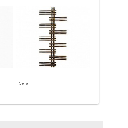
Цена с НДС, руб.
566
566
566
736
Зета
624
624
624
736