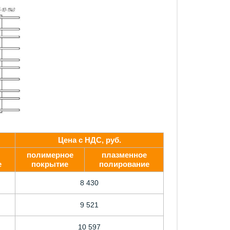
Цена с НДС, руб.
полимерное
плазменное
е
покрытие
полирование
8 430
9 521
10 597